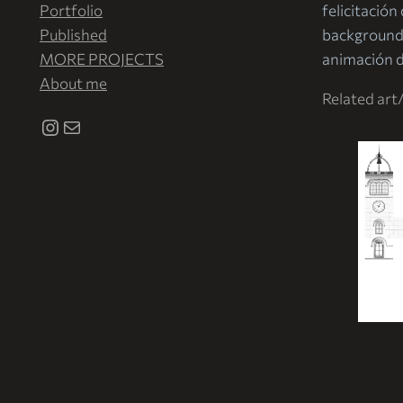
Portfolio
felicitació
Published
backgrounds
MORE PROJECTS
animación d
About me
Related art
Instagram
Correo electrónico