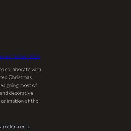
bones-festes-2024
 to collaborate with
ated Christmas
 designing most of
 and decorative
d animation of the
arcelona en la