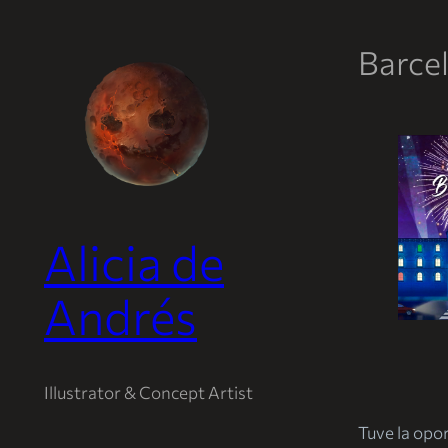
Barcel
Saltar
al
contenido
Alicia de
Andrés
Illustrator & Concept Artist
Tuve la opo